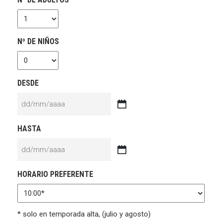
Nº DE NIÑOS
DESDE
DD
barra
HASTA
MM
barra
AAAA
DD
barra
HORARIO PREFERENTE
MM
barra
AAAA
* solo en temporada alta, (julio y agosto)