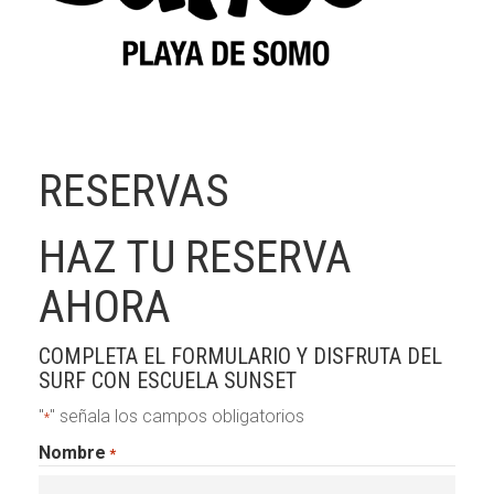
HOME
LA ESCUELA
RESERVAS
CURSOS
HAZ TU RESERVA
PACKS SURF + ALOJAMIENTO
AHORA
ALQUILER
COMPLETA EL FORMULARIO Y DISFRUTA DEL
INFO/RESERVAS
SURF CON ESCUELA SUNSET
"
" señala los campos obligatorios
*
Nombre
*
Contacto