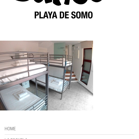
HOME
LA ESCUELA
CURSOS
PACKS SURF + ALOJAMIENTO
ALQUILER
INFO/RESERVAS
HOME
Contacto